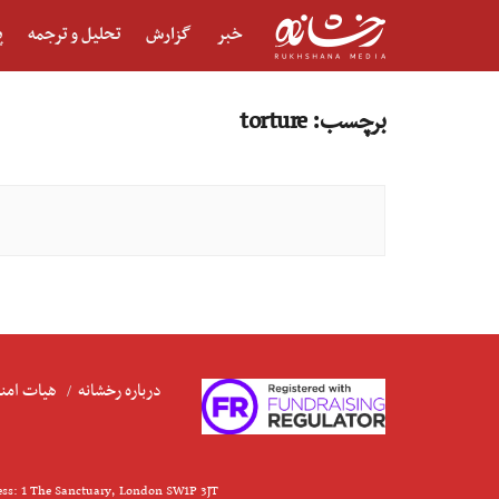
خبر
گزارش
تحلیل و ترجمه
پ
برچسب:
torture
درباره رخشانه
هیات امنا
ess: 1 The Sanctuary, London SW1P 3JT