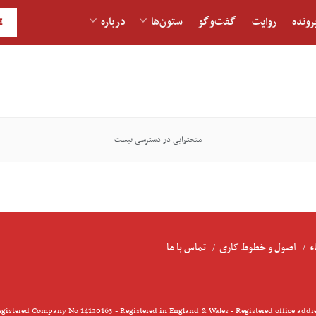
رونده
روایت
گفت‌و‎گو
ستون‌ها
درباره
H
متحتوایی در دسترسی نیست
ء
اصول و خطوط کاری
تماس با ما
gistered Company No 14120163 - Registered in England & Wales - Registered office addr