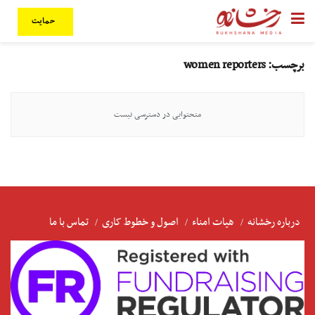
حمایت
برچسب:
women reporters
متحتوایی در دسترسی نیست
درباره رخشانه
هیات امناء
اصول و خطوط کاری
تماس با ما