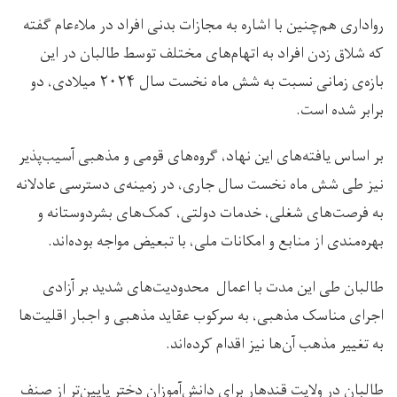
رواداری هم‌چنین با اشاره به مجازات بدنی افراد در ملاءعام گفته
که شلاق زدن افراد به اتهام‌های مختلف توسط طالبان در این
بازه‌ی زمانی نسبت به شش ماه نخست سال ۲۰۲۴ میلادی، دو
برابر شده است.
بر اساس یافته‌های این نهاد، گروه‌هاى قومى و مذهبى آسیب‌پذير
نيز طى شش ماه نخست سال جارى، در زمینه‌ی دسترسى عادلانه
به فرصت‌های شغلى، خدمات دولتى، کمک‌هاى بشردوستانه و
بهره‌مندی از منابع و امكانات ملى، با تبعیض مواجه بوده‌اند.
طالبان طى اين مدت با اعمال محدوديت‌هاى شديد بر آزادى
اجرای مناسک مذهبی، به سركوب عقايد مذهبى و اجبار اقليت‌ها
به تغيير مذهب آن‌ها نيز اقدام کرده‌اند.
طالبان در ولایت قندهار برای دانش‌آموزان دختر پایین‌تر از صنف