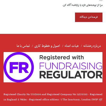
مرا از نوشته‌های تازه با رایانامه آگاه کن.
درباره رخشانه
هیات امناء
اصول و خطوط کاری
تماس با ما
Registered Charity No 1208006 and Registered Company No 14120163 - Registered
in England & Wales - Registered office address: 1 The Sanctuary, London SW1P 3JT