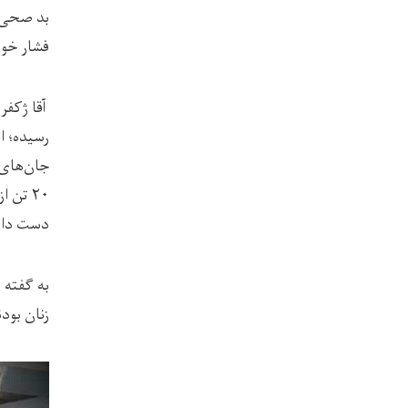
بد صحی ق
فشار خون
جان‌های 
۲۰ تن 
دست داد
زنان بودن