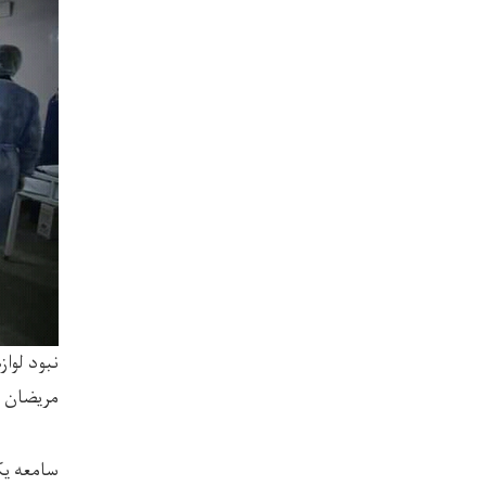
نبود لوا
مریضان ا
سامعه یک