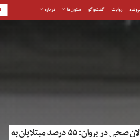
رونده
روایت
گفت‌و‎گو
ستون‌ها
درباره
H
مسئولان صحی در پروان: ۵۵ درصد مبتلایان به