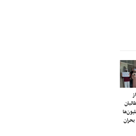
ز
البان
یون‌ها
بحران