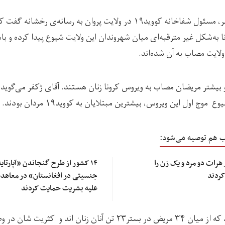
آقای ژکفر، مسئول شفاخانه کووید۱۹ در ولایت پروان به رسانه‌ی رخشانه گ
ا به‌شکل غیر مترقبه‌ای میان شهروندان این ولایت شیوع پیدا کرده و ب
ولایت مصاب به آن شده‌اند.
و بیشتر مریضان مصاب به ویروس کرونا زنان هستند. آقای ژکفر می‌گوید 
 موج اول این ویروس، بیشترین مبتلایان به کووید۱۹ مردان بودند.
ب هم توصیه می‌شود:
 هرات دو مرد و یک زن را
۱۴ کشور از طرح گنجاندن «آپارتای
کردند
جنسیتی در افغانستان» در معاهد
علیه بشریت حمایت کردند
وی افزود که از میان ۳۴ مریض در بستر۲۳ تن آنان زنان اند و‌ اکثریت ش