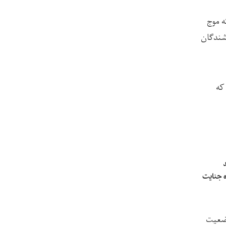
فت که موج
اشندگان
که
د
ه جنایت
ان در وضعیت