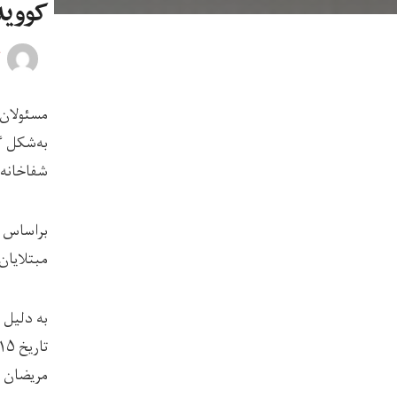
کووید۱۹ زنان هست
ل
مسئولان 
به‌شکل گ
شفاخانه‌ها مراج
براساس ا
مبتلایان 
مریضان مبتلا ب