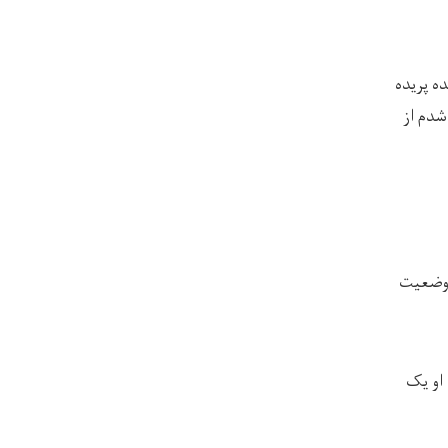
ه پریده
شدم از
گامی که وضعیت
 او یک