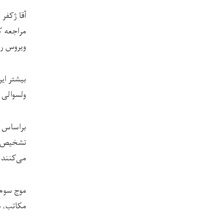
مراجعه ک
ویروس را
بیشتر ای
ولسوالی 
براساس گ
تشخیص و
می‌کنند.
موج سوم 
مکاتب، د