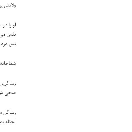
ولایتی پ
او را در
نفس می‌ک
بس درد 
شفاخانه کووید۱۹ پروان پر است از مر
صحی‌اش ب
رساگل هر
لحظه بدو