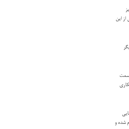
نیز
از این
گر
قسمت
کاری
ایی
م شده و