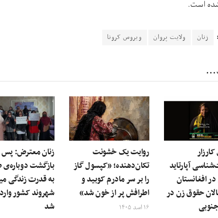
ده است.
زنان
ولایت پروان
ویروس کرونا
...
 کارزار
روایت یک خشونت
زنان معترض: پس ا
شناسی آپارتاید
تکان‌دهنده؛ «کپسول گاز
بازگشت دوباره‌ی ط
ر افغانستان
را بر سر مادرم کوبید و
به قدرت زندگی میل
لان حقوق زن در
اطرافش پر از خون شد»
شهروند کشور وارد 
جنوبی
شد
۱۶ اسد ۱۴۰۵