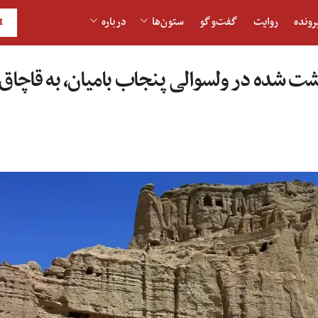
رونده
روایت
گفت‌و‎گو
ستون‌ها
درباره
H
فر بازداشت شده در ولسوالی پنجاب بامیان، به قاچاق