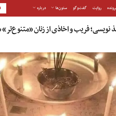
رونده
روایت
گفت‌و‎گو
ستون‌ها
درباره
H
ویذ نویسی؛ فریب و اخاذی از زنان «متنوع‌تر»