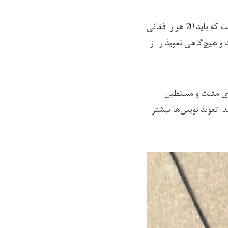
سهیلا در یک مورد، 20 هزار افغانی را برای دریافت یک تعویذ هزینه کرده است. «تعویذ نویس گفت که باید 20 هزار افغانی
و هیچ‌گاهی تعویذ را از
های مثلث و مستطیل
. تعویذ نویس‌ها بیشتر