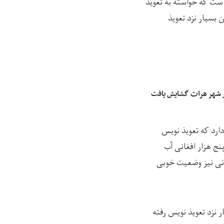
ست که خواسته به تعویذ
 بسیار نزد تعویذ
در شهر هرات گشایش یافت
دارد که تعویذ نویس
نج هزار افغانی آب
انی نیز وضعیت خوبی
 نزد تعویذ نویس رفته