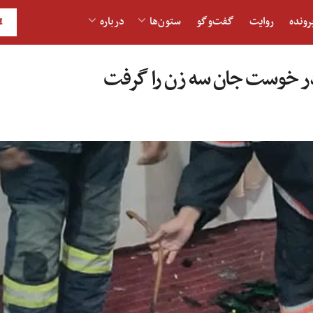
رونده
روایت
گفت‌و‎گو
ستون‌ها
درباره
H
 در خوست جان سه زن را گرفت