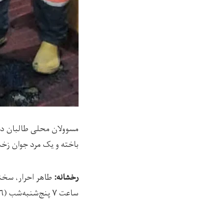
مسوولان محلی طالبان در 
باخته و یک مرد جوان زخ
طاهر احرار، سخن
رخشانه:
ساعت ۷ پنج‌شنبه‌شب (۱۶ دلو) در ساحه «مسجد تپه» مرکز این ولایت رخ داده است.