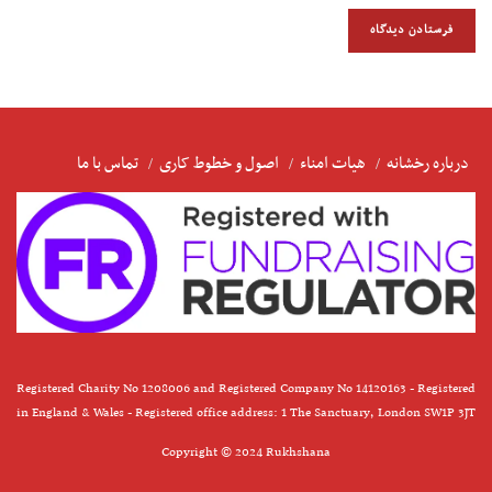
درباره رخشانه
هیات امناء
اصول و خطوط کاری
تماس با ما
Registered Charity No 1208006 and Registered Company No 14120163 - Registered
in England & Wales - Registered office address: 1 The Sanctuary, London SW1P 3JT
Copyright © 2024 Rukhshana