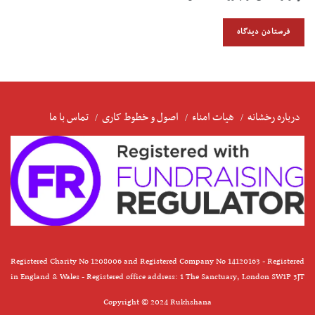
درباره رخشانه
هیات امناء
اصول و خطوط کاری
تماس با ما
Registered Charity No 1208006 and Registered Company No 14120163 - Registered
in England & Wales - Registered office address: 1 The Sanctuary, London SW1P 3JT
Copyright © 2024 Rukhshana