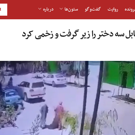
رونده
روایت
گفت‌و‎گو
ستون‌ها
درباره
H
بل سه دختر را زیر گرفت‌ و زخمی کرد