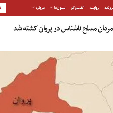
رونده
روایت
گفت‌و‎گو
ستون‌ها
درباره
H
مردان مسلح ناشناس در پروان کشته شد