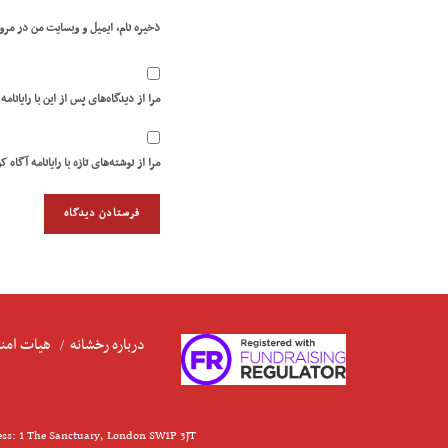
ذخیره نام، ایمیل و وبسایت من در مرو
مرا از دیدگاه‌های پس از این با رایانامه
مرا از نوشته‌های تازه با رایانامه آگاه ک
درباره رخشانه
هیات امنا
ess: 1 The Sanctuary, London SW1P 3JT