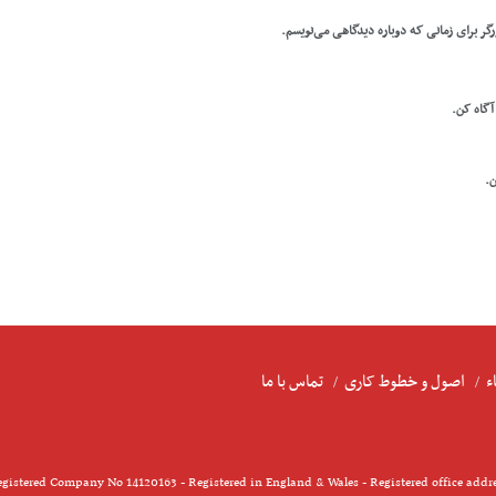
رگر برای زمانی که دوباره دیدگاهی می‌نویسم.
 آگاه کن.
ن.
ء
اصول و خطوط کاری
تماس با ما
gistered Company No 14120163 - Registered in England & Wales - Registered office addr