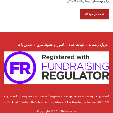
مرا از نوشته‌های تازه با رایانامه آگاه کن.
درباره رخشانه
هیات امناء
اصول و خطوط کاری
تماس با ما
Registered Charity No 1208006 and Registered Company No 14120163 - Registered
in England & Wales - Registered office address: 1 The Sanctuary, London SW1P 3JT
Copyright © 2024 Rukhshana