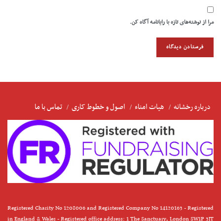
مرا از نوشته‌های تازه با رایانامه آگاه کن.
درباره رخشانه
هیات امناء
اصول و خطوط کاری
تماس با ما
Registered Charity No 1208006 and Registered Company No 14120163 - Registered
in England & Wales - Registered office address: 1 The Sanctuary, London SW1P 3JT