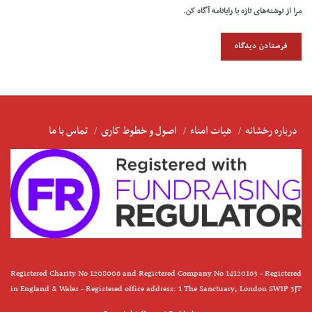
مرا از نوشته‌های تازه با رایانامه آگاه کن.
درباره رخشانه
هیات امناء
اصول و خطوط کاری
تماس با ما
Registered Charity No 1208006 and Registered Company No 14120163 - Registered
in England & Wales - Registered office address: 1 The Sanctuary, London SW1P 3JT