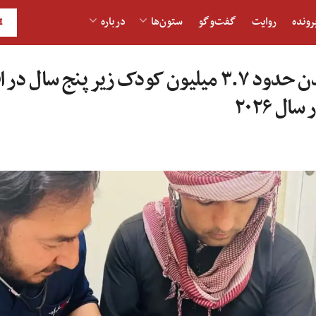
رونده
روایت
گفت‌و‎گو
ستون‌ها
درباره
H
احتمال مبتلا شدن حدود ۳.۷ میلیون کودک زیر پنج سا
ل ۲۰۲۶