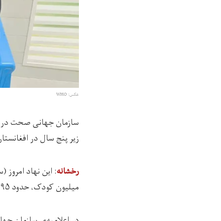
عکس: WHO
زیر پنج سال در افغانستا
: اين نهاد امروز (سه‌شنبه، ۱۲ جوزا) با 
رخشانه
میلیون کودک، حدود ۹۵ هزار تن آن‌ها با سوءتغذیه حاد همراه با عوارض صحی روبه‌رو خواهند شد.
در اعلامیه‌ی سازمان جه