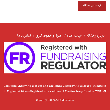
درباره رخشانه
هیات امناء
اصول و خطوط کاری
تماس با ما
Registered Charity No 1208006 and Registered Company No 14120163 - Registered
in England & Wales - Registered office address: 1 The Sanctuary, London SW1P 3JT
Copyright © 2024 Rukhshana