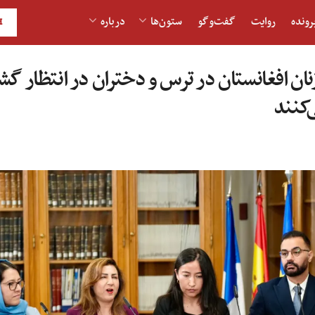
رونده
روایت
گفت‌و‎گو
ستون‌ها
درباره
H
نان افغانستان در ترس و دختران در انتظار گش
کنند