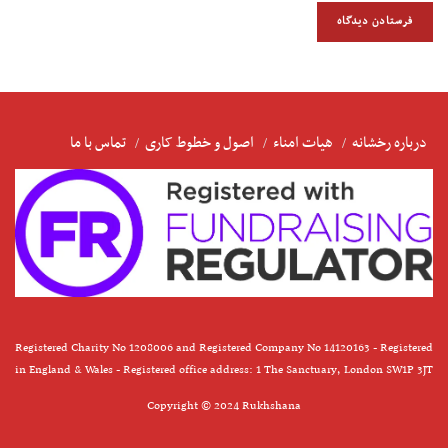
درباره رخشانه
هیات امناء
اصول و خطوط کاری
تماس با ما
Registered Charity No 1208006 and Registered Company No 14120163 - Registered
in England & Wales - Registered office address: 1 The Sanctuary, London SW1P 3JT
Copyright © 2024 Rukhshana