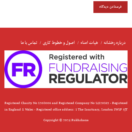
درباره رخشانه
هیات امناء
اصول و خطوط کاری
تماس با ما
Registered Charity No 1208006 and Registered Company No 14120163 - Registered
in England & Wales - Registered office address: 1 The Sanctuary, London SW1P 3JT
Copyright © 2024 Rukhshana