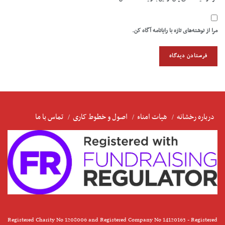
مرا از نوشته‌های تازه با رایانامه آگاه کن.
درباره رخشانه
هیات امناء
اصول و خطوط کاری
تماس با ما
Registered Charity No 1208006 and Registered Company No 14120163 - Registered