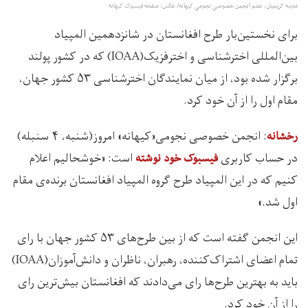
مدینه کریمیان، عضو انجمن خصوصی نجومی کیهانه/ عکس: صفحه فیسبوک کیهانه
برای نخستین‌بار طرح افغانستان در شانزدهمین المپیاد
بین‌المللی اخترشناسی و اخترفزیک(IOAA) که در کشور پولند
برگزار شده بود، از میان نمایندگان اخترشناسی ۵۳ کشور جهان،
مقام اول را از آن خود کرد.
: انجمن خصوصی نجومی«کیهانه» امروز(شنبه، ۴ سنبله)
رخشانه
در حساب کاربری
است: «خوشحالیم اعلام
فیسبوک خود نوشته
کنیم که در این المپیاد طرح گروه المپیاد افغانستان برنده‌ی مقام
اول شد.»
این انجمن گفته است که از بین طرح‌های ۵۳ کشور جهان با رای
تمام اعضای اشتراک‌کننده، رهبران، ناظران و دانش‌آموزان(IOAA)
باید به بهترین طرح‌ها رای می‌دادند که افغانستان بیش‌ترین رای
را از آن خود کرد.