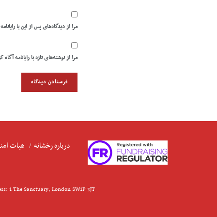
مرا از دیدگاه‌های پس از این با رایانامه
مرا از نوشته‌های تازه با رایانامه آگاه ک
درباره رخشانه
هیات امنا
ess: 1 The Sanctuary, London SW1P 3JT