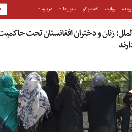
رونده
روایت
گفت‌و‎گو
ستون‌ها
درباره
H
الملل: زنان و دختران افغانستان تحت حاکمیت
ارند