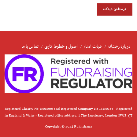
درباره رخشانه
هیات امناء
اصول و خطوط کاری
تماس با ما
Registered Charity No 1208006 and Registered Company No 14120163 - Registered
in England & Wales - Registered office address: 1 The Sanctuary, London SW1P 3JT
Copyright © 2024 Rukhshana