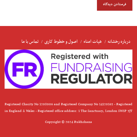
درباره رخشانه
هیات امناء
اصول و خطوط کاری
تماس با ما
Registered Charity No 1208006 and Registered Company No 14120163 - Registered
in England & Wales - Registered office address: 1 The Sanctuary, London SW1P 3JT
Copyright © 2024 Rukhshana