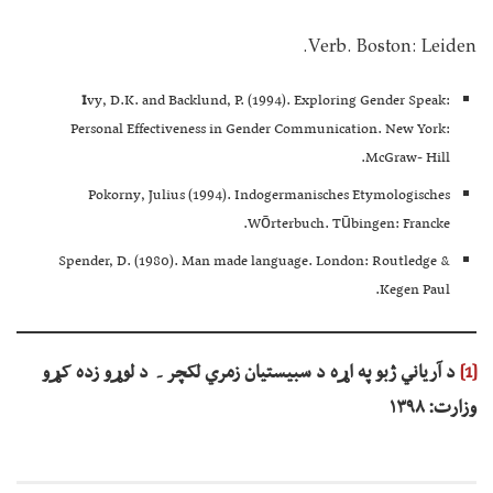
Verb. Boston: Leiden.
I
vy, D.K. and Backlund, P. (1994). Exploring Gender Speak:
Personal Effectiveness in Gender Communication. New York:
McGraw- Hill.
Pokorny, Julius (1994). Indogermanisches Etymologisches
Wōrterbuch. Tūbingen: Francke.
Spender, D. (1980). Man made language. London: Routledge &
Kegen Paul.
[1]
د آرياني ژبو په اړه د سبيستيان زمري لکچر۔ د لوړو زده کړو
وزارت: ۱۳۹۸