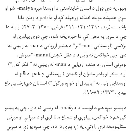
ونيو. په دې ډول د انسان ځايناستى د اوېستا مېړه mašya- شو او
سړي همېشه مونثه ځمکه ورخپله کړه او patria د وطن مانا
واخيسته(ريد، ۱۳۹۰: ۱۲۱- ۲۱۱؛ قرشي، ۱۳۸۰: ۳- ۲۷(. پايله دا،
چې د سړي په ذهن کې دا خبره پخه شوه، چې دوى پياوړي او
برلاسي (اوېستايي: nar- “نر” د هندو اروپايي د nar- له ريښې نه
دى، چې ځواکمن ته وايي)، د عقل څښتن(manu- “منوش،
لومړنى انسان، د هندو اروپايي د man- له ريښې نه ” فکر کول”)
او د ښځو او پادو مشران او څښتن (اوېستايي patay- د pā له
اوېستايي ولۍ نه “پاييدل او خواړه ورکول”) انسانان دي(رضايي باغ
بيدي، ۱۳۷۳: ۸۹-۹۹).
د پښتو مېړه هم د اوېستا د mašya- له ريښې نه دى، چې په پښتو
کې هم د ځواکمن، پياوړي او شجاع مانا لري او د مېړانې او مېړني
ستاينومونه ترې راوتي. په زړه پورې دا ده، چې مېړه يوازې د مېړني