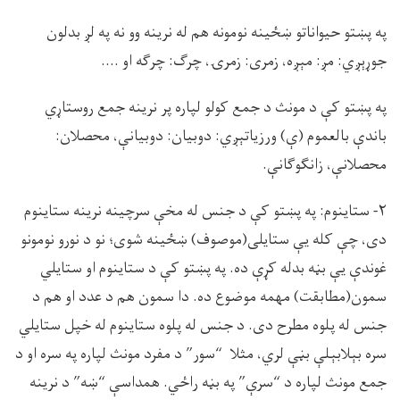
په پښتو حيواناتو ښځينه نومونه هم له نرينه وو نه په لږ بدلون
جوړېږي: مږ: مېږه، زمرى: زمرۍ، چرګ: چرګه او ….
په پښتو کې د مونث د جمع کولو لپاره پر نرينه جمع روستاړي
باندې بالعموم (ې) ورزياتېږي: دوبيان: دوبيانې، محصلان:
محصلانې، زانګوګانې.
۲- ستاينوم: په پښتو کې د جنس له مخې سرچينه نرينه ستاينوم
دى، چې کله يې ستايلى(موصوف) ښځينه شوى؛ نو د نورو نومونو
غوندې يې بڼه بدله کړې ده. په پښتو کې د ستاينوم او ستايلي
سمون(مطابقت) مهمه موضوع ده. دا سمون هم د عدد او هم د
جنس له پلوه مطرح دى. د جنس له پلوه ستاينوم له خپل ستايلي
سره بېلابېلې بڼې لري، مثلا “سور” د مفرد مونث لپاره په سره او د
جمع مونث لپاره د “سرې” په بڼه راځي. همداسې “ښه” د نرينه