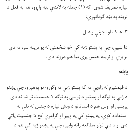
لپاره تصريف شوى. که (۱) جمله په لاندې بڼه واړوو، هم به فعل د
نرينه په بڼه ګردانېږي:
۳- هلک او نجونې راغلل.
دا ښيي، چې په پښتو ژبه کې څو ښځمنې له يو نرينه سره نه دي
برابرې او نرينه جنس پرې بيا هم دروند دى.
پايله:
د فيمنيزم له زاويې نه که پښتو ژبې ته وګورو؛ نو پوهېږو، چې پښتو
د ژبې په توګه او پښتنو د ټولنې په توګه لا جنسيت تر شا نه دى
پرېښى او اوس هم د انسانانو د وېش لپاره د جنس له تلې نه
استفاده کوي. په پښتو کې په وييز او ګرامري کچ لا جنسيت پاتې
دى او د دې ټولو مطالعه راته وايي، چې په پښتو ژبه کې هم د