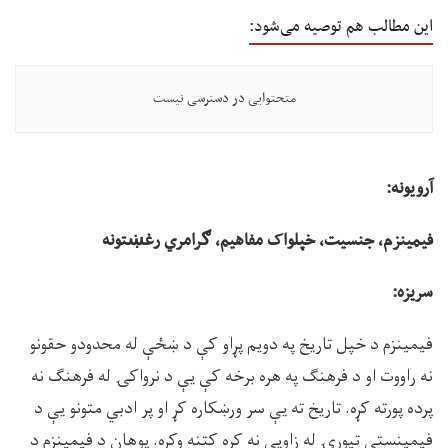
این مطالب هم توصیه می‌شود:
متحتوایی در دسترسی نیست
آرويونه:
فيمينزم، جنسيت، خپلواک مفاهيم، ګرامري رغښتونه
سريزه:
فيمينزم د خپل تاريخ په دويم پړاو کې د ښځې له محدودو حقونو
نه راووت او د فرهنګ په هره برخه کې يې د نرواکۍ له فرهنګ نه
پرده پورته کړه. تاريخ ته يې سر ورښکاره کړ او پر ادبي متونو يې د
فيمينستي تيورۍ له زاويې نه کره کتنه وکړه. پوهان د فيمينزم د