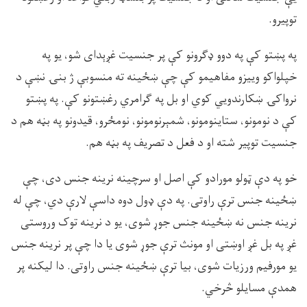
توپيرو.
په پښتو کې په دوو ډګرونو کې پر جنسيت غږېداى شو، يو په
خپلواکو وييزو مفاهيمو کې چې ښځينه ته منسوبې ژ بنۍ نښې د
نرواکۍ ښکارندويي کوي او بل په ګرامري رغښتونو کې. په پښتو
کې د نومونو، ستاينومونو، شمېرنومونو، نومځرو، قيدونو په بڼه هم د
جنسيت توپير شته او د فعل د تصريف په بڼه هم.
خو په دې ټولو مورادو کې اصل او سرچينه نرينه جنس دى، چې
ښځينه جنس ترې راوتى. په دې ډول دوه داسې لارې دي، چې له
نرينه جنس نه ښځينه جنس جوړ شوى، يو د نرينه توک وروستى
غږ په بل غږ اوښتى او مونث ترې جوړ شوى يا دا چې پر نرينه جنس
يو مورفيم ورزيات شوى، بيا ترې ښځينه جنس راوتى. دا ليکنه پر
همدې مسايلو څرخي.