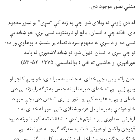
منفي تصور موجود دى.
له دې زاويې نه ويلاى شو، چې په ژبه کې “سړى” يو نښور مفهوم
دى، ځکه چې د انسان، بالغ او نارينتوب نښې لري؛ خو ښځه بې
نښې ده او د سړي له مفهوم سره د تضاد پر بنسټ د پوهاوي وړ ده؛
نو چې سړى د انسان انډول شو؛ نو ښځه لاشعوري له پامه
غورځېږي او حاشيې ته ځي.(ابوالقاسمي، ۱۳۷۵: ۵۲- ۵۳).
دين راته وايي، چې خداى له جنسيته مبرا دى؛ خو زموږ کلچر او
زموږ ژبې موږ ته خداى د يوه نارينه جنس په توگه راپېژندلى دى.
خداى زموږ په عقيده کې يو مټور او لوى شخص دى، چې موږ د
خلو غوندې په يوه او بل غره ويشتلاى شي. موږ له خداى نه د
لرغوني اسطوري پېر د توتم غوندې د شفقت تمه کوو يا ورته د يوه
قهرجن واکمن او غيرتي ذات په سترگه گورو. له غيرت نه موږ
ځانگړې جگړه ييزه مانا اخلو او د نارينه وو کار يې گڼو. موږ دې