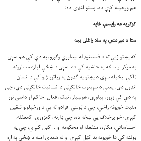
هم ورخپله کړې ده. پښتو لنډۍ ده:
کوکريه مه راپسې غاپه
ستا د مېرمنې په سلا راغلى يمه
که پښتو ژبې ته د فيمينزم له ليدلوري وګورو، په دې کې هم سړى
په مرکز او ښځه په حاشيه کې ده. سړى د ښځې لپاره معيارونه
ټاکي. پخپله سړى د پښتو په ګډون په زياترو ژبو کې د انسان
انډول دى. يعنې د سړيتوب ځانګړنې د انسانيت ځانګړنې دي، چې
په دې کې زړور، پياوړى، هوښيار، نېک، فعال، حاکم او داسې نور
مثبت خويونه راځي، چې د ټولنې افرادو ته يې د ورخپلولو تلقين
کېږي؛ خو پرخلاف يې ښځه ده، چې ډارنه، کمزورې، کمعقله،
احساساتي، مکاره، منفعله او محکومه او… ګڼل کېږي، چې په
ټولنه کې دا خويونه بد ګڼل کېږي او له همدې امله د ښځې په اړه