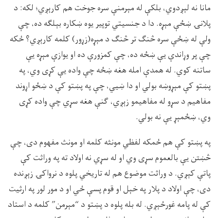
مانا نه لېږدوي، بلکې له مېرمنې سره جوخت هم کارېږي؛ لکه: د
پلانۍ ښځې مېړه. دا د جنسيتي توپير يوه ښکاره بېلګه ده، چې
ولې له ښځې سره څنګ تر څنګ د مېړه(زړور) کلمه کارېږي؟ ځکه
چې پر وړاندې يې ښځه ده، چې کمزورې ده او يوازې مېړه يې
ساتنه کوي. له همدې امله هغه ښځه چې واده يې کړى وي، په
پښتو کې مېړوښه بولي او دا ښيي، چې په پښتو کې د ښځو اړوند
مفاهيم د سړو له مفاهيمو زېږي، ګنې هغه سړي چې واده کړى
وي، ښځمېړ يې نه بولي.
په پښتو کې هم ځمکه لفظي مونثه کلمه او مونث مفهوم دى، چې
څښتن يې بالعموم سړى وي او له سړي نه اولاد ته په وراثت کې
پاتې کېږي. د وراثت موضوع هم له تاريخي پلوه د نرواکۍ زېږنده
دى، چې اولاد د پلار په خېل او قوم پسې ځي او د مور لور په ارثيت
کې له پامه غورځېږي. له بله پلوه د پښتو د “مېرمن” کلمه د استاد