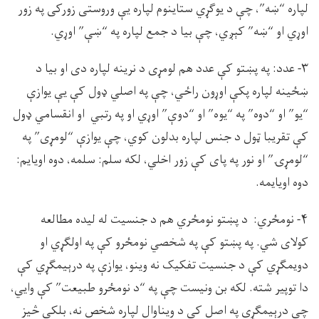
لپاره “ښه”، چې د يوګړي ستاينوم لپاره يې وروستى زورکى په زور
اوړي او “ښه” کېږي، چې بيا د جمع لپاره په “ښې” اوړي.
۳- عدد: په پښتو کې عدد هم لومړى د نرينه لپاره دى او بيا د
ښځينه لپاره پکې اوړون راځي، چې په اصلي ډول کې يې يوازې
“يو” او “دوه” په “يوه” او “دوې” اوړي او په رتبي او انقسامي ډول
کې تقريبا ټول د جنس لپاره بدلون کوي، چې يوازې “لومړى” په
“لومړۍ” او نور په پاى کې زور اخلي، لکه سلم: سلمه، دوه اويايم:
دوه اويايمه.
۴- نومځري: د پښتو نومځري هم د جنسيت له ليده مطالعه
کولاى شي. په پښتو کې په شخصي نومځرو کې په اولګړي او
دويمګړي کې د جنسيت تفکيک نه وينو، يوازې په درېيمګړي کې
دا توپير شته. لکه بن ونيست چې په “د نومځرو طبيعت” کې وايي،
چې درېيمګړى په اصل کې د ويناوال لپاره شخص نه، بلکې څيز