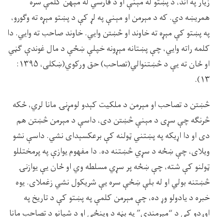
زيار په اند، د پښتو له مېنې او د فارسي له مېهن کلمې سره
همريښه دي. که د مېرمن او مېنې په لړ کې د پښتو مېړه ته وګورو،
په پښتو کې مېړه ته خاوند او څښتن وايي. خاوند صاحب ته وايي. دا
کلمه راته وايي، چې پښتانه مېړونه خپلې ښځې د مال غوندې گڼي
او ځان ته يې د څښتنوالي(تصاحب) حق ورکوي(ښکلى، ۱۳۹۵:
۱۳).
څښتن د تصاحب او مېرمن د ملکيت کېدو لومړنۍ مانا لري، ځکه
څرنګه چې سړى د مېنې څښتن دى، داسې د مېرمن څښتن هم
دى او دا اړيکه په پښتني ټولنه کې برعکسېداى نشي. داسې نشو
ويلاى، چې ښځه د سړي څښتنه ده. دا مفهوم يوازې په پرمختللو
ټولنو کې شته، چې ښځه پر سړي مسلطه وي او ځان يې يوازنۍ
څښتنه بولي او له بلې ښځې سره يې شريکول نشي زغملاى. يوه
خبره د يادولو وړ ده، چې مېرمن کلمې په پښتو کې د تاريخ په
اوږدو کې د “مېرمندې” په بڼه د وينځې او د شيانو د تصاحب مانا