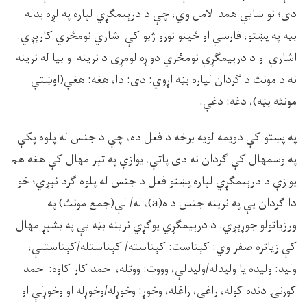
دى؛ نو ښايي همدا لامل وي، چې د درېيمګړي لپاره په لږه بدله
بڼه په پښتو، فارسي او ځينو نورو ژبو کې اشاري نومځري کارېږي.
اشاري او د درېيمګړي نومځري دواړه لومړى د نرينه او بيا له نرينه
نه د مونث د ګردان لپاره بڼه اړوي: دى: دا، هغه: هغې(اوښتې
مونثه بڼه)، دغه: دغې.
په پښتو کې دويمه لويه برخه د فعل ده، چې د جنس له پلوه پکې
په وسمهال کې ګردان نه دى پاتې، يوازې په تېر مهال کې هغه هم
يوازې د درېيمګړي لپاره پښتو فعل د جنس له پلوه ګردانېږي؛ خو
دا ګردان يې په نرينه جنس د ه(a)، له/ لې(جمع مونث) په
ورزياتولو جوړېږي. د درېيمګړي يوګړي نرينه بڼه يې په بشپړ مهال
کې زياتره صفر وي: کېناست: کېناسته/ کېناستله/کېناستلې،
وليد: وليده يا وليدله/وليدلې، وووت: ووتله، احمد کار کاوه: احمد
کورنۍ دنده کوله، راغى، راغله، وخوړ: وخوړله/وخوړله او وخوړلې او