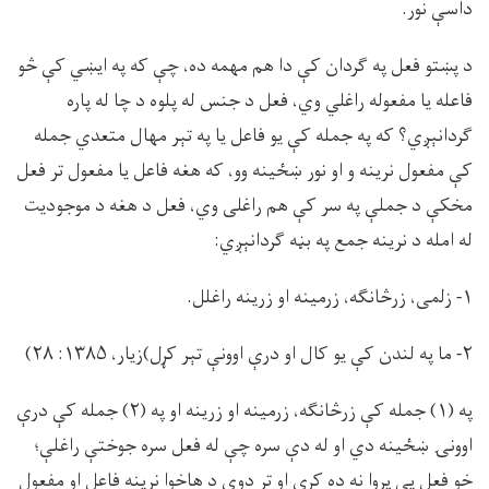
داسې نور.
د پښتو فعل په ګردان کې دا هم مهمه ده، چې که په ايښي کې څو
فاعله يا مفعوله راغلي وي، فعل د جنس له پلوه د چا له پاره
ګردانېږي؟ که په جمله کې يو فاعل يا په تېر مهال متعدي جمله
کې مفعول نرينه و او نور ښځينه وو، که هغه فاعل يا مفعول تر فعل
مخکې د جملې په سر کې هم راغلى وي، فعل د هغه د موجوديت
له امله د نرينه جمع په بڼه ګردانېږي:
۱- زلمى، زرڅانگه، زرمينه او زرينه راغلل.
۲- ما په لندن كې يو كال او درې اوونې تېر کړل)زيار، ۱۳۸۵: ۲۸)
په (۱) جمله کې زرڅانګه، زرمينه او زرينه او په (۲) جمله کې درې
اوونۍ ښځينه دي او له دې سره چې له فعل سره جوختې راغلې؛
خو فعل يې پروا نه ده کړې او تر دوى د هاخوا نرينه فاعل او مفعول