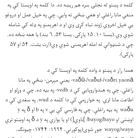
کلمه د پښتو له نجلۍ سره هم ريښه ده. دا کلمه په اوېستا کې په
منفي مانا راغلې او هغې ښځې ته وايي، چې په خپل عمل او دروغو
يې خپل اخروي ژوند تباه کړى وي او د اهرېمنو په ډله کې شامله
شوې وي.(يسنا ۱۰، ۱۵ پاړکى، يسنا ۵۳، ۶ بند) يا هغه ښځه ده،
چې د شنډوالې له امله اهريمنۍ شوې وي(ارت يشت، ۵۴ او ۵۷
پاړکى).
همدا راز د پښتو د واده کلمه په اوېستا کې د
vaδū-/vaδut-/vaδri.yaonā- يعنې مېرمن- ښځې په مانا
راغلې، چې په هندواروپايي کې د vedh- په بڼه ده، چې د وړلو او
اطاعت مانا لري. په خوارزمي کې دا کلمه د wud، په سغدي کې د
waδu په بڼه راغلې، چې په فارسي کې يې v په b او δ په y
اوښتى او bayog/bayo/ ]ناوې[) او يا يوازې په y د δ په اوښتو ترې
wayog/wayo جوړ شوى(پوکورني، ۱۹۹۴: ۱۷۴۴؛ چيونګ،