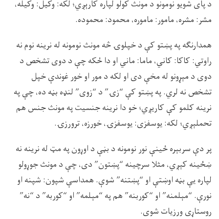
د پاى شويو نومونو د مونث کولو لپاره کارېږي؛ لکه: وکيل: وکيله،
مشر: مشره، مامور: ماموره، محمود: محموده.
همدارنګه په پښتو کې د خپلوۍ څه مونث نومونه له نرينه نوم نه
راوتي: کاکا: کاني، ماما: ماني او دا ځکه چې د دوى تشخص د
دوى د مېړونو له مخې دى او لکه د مور او خور غوندې خپل
تشخص نه لري. په پښتو کې “زۍ” د “زوى” لنډه بڼه ده، چې په
نرينه کلمو کې کاريږي؛ خو دا نرينه جنسيت په مونث جنس هم
تحملېږي؛ لکه: يوسفزى: يوسفزۍ، خورزه، ترورزۍ.
پر دې سربېره ځينې نور نومونه د بڼې د اوړون په مټ له نرينه نه
ښځينه کېږي، مثلا سرچينه “پښتون” دى، چې د مونث جوړولو
لپاره يې بڼه اوښتې او “پښتنه” شوې. همداسې شپون: شپنه او
نورې. “مېلمنه” او “کوربنه” هم په “مېلمه” او “کوربه” د “نه”
روستاړى ورزيات شوى.