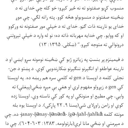
منسوب کړيو صفتونو ته نه ځير کېږو؛ خو کله چې خداى ته د
ښځينه صفتونو د منسوبولو هڅه کوو، پته راته لگي، چې موږ
خداى يو نارينه ذات گڼو. خداى ته د خپلې مور صفتونه نه ورکوو
او که ووايو، چې خدايه مهربانه ذاته ده؛ نو له واره د خپلې تېروتنې
درونوالي ته متوجه کېږو.” (ښکلى، ۱۳۹۵: ١٣)
د فيمينزم پر بنسټ په زياترو ژبو کې ښځينه نومونه سړو ايښي او د
نارينه عواطفو او انګېرنو ننګېرنو ښکارندويي کوي. د پښتو د جن-
نجلۍ کلمه د اوېستا د gen له کلمې سره هم ريښه ده. په اوېستا
کې gen د زېږولو مفهوم لري او هغې بې مېړه ښځې(پېغلې) ته
وايي، چې مطيع او منونکې او په کور کې ناسته وي، اوېستا زده
کوي او زامن راوړلاى شي(يسنا ۹، ۲۲ پاړکى). د اوېستا يوه بله
مونثه کلمه janay-/jənay-/jənərā- /gə-/jahī-/jahīkā- ده، چې
د مېرمنې او ښځې مانا لري(بارتولومه، ۱۳۸۳: ۶۰۳-۶۰۴)، چې دا