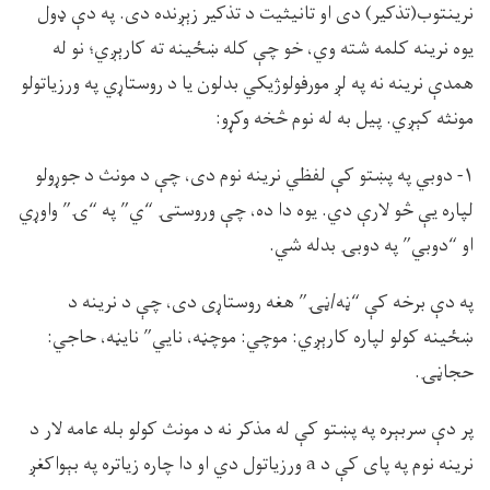
نرينتوب(تذکير) دى او تانيثيت د تذکير زېږنده دى. په دې ډول
يوه نرينه کلمه شته وي، خو چې کله ښځينه ته کارېږي؛ نو له
همدې نرينه نه په لږ مورفولوژيکي بدلون يا د روستاړي په ورزياتولو
مونثه کېږي. پيل به له نوم څخه وکړو:
۱- دوبي په پښتو کې لفظي نرينه نوم دى، چې د مونث د جوړولو
لپاره يې څو لارې دي. يوه دا ده، چې وروستۍ “ي” په “ۍ” واوړي
او “دوبي” په دوبۍ بدله شي.
په دې برخه کې “ڼه/ڼۍ” هغه روستاړى دى، چې د نرينه د
ښځينه کولو لپاره کارېږي: موچي: موچڼه، نايي” نايڼه، حاجي:
حجاڼۍ.
پر دې سربېره په پښتو کې له مذکر نه د مونث کولو بله عامه لار د
نرينه نوم په پاى کې د a ورزياتول دي او دا چاره زياتره په بېواکغږ