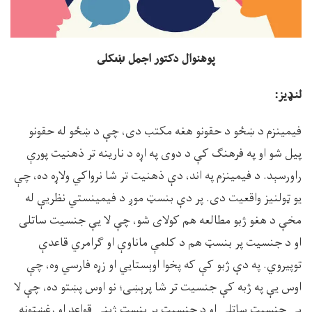
پوهنوال دکتور اجمل ښکلى
لنډيز:
فيمينزم د ښځو د حقونو هغه مکتب دى، چې د ښځو له حقونو
پيل شو او په فرهنګ کې د دوى په اړه د نارينه تر ذهنيت پورې
راورسېد. د فيمينزم په اند، دې ذهنيت تر شا نرواکي ولاړه ده، چې
يو ټولنيز واقعيت دى. پر دې بنسټ موږ د فيمينستي نظريې له
مخې د هغو ژبو مطالعه هم کولاى شو، چې لا يې جنسيت ساتلى
او د جنسيت پر بنسټ هم د کلمې ماناوې او ګرامري قاعدې
توپيروي. په دې ژبو کې که پخوا اوېستايي او زړه فارسي وه، چې
اوس يې په ژبه کې جنسيت تر شا پرېښى؛ نو اوس پښتو ده، چې لا
يې جنسيت ساتلى او د جنسيت پر بنسټ ژبني قواعد او رغښتونه