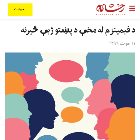
حمایت
د فيمينزم له مخې د پښتو ژبې ځيرنه
۱۱ حوت ۱۳۹۹