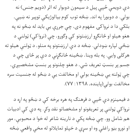
دې دويمې څپې پيل د سيمون دوبوار له اثر (دويم جنس) نه
بولي. د دوبورا په اند، ښځه توب کوم بيالوژيکي توپير نه ښيي،
بلکې دا د نرواکۍ مفهوم دى، چې جرړې يې بايد له ښځو نه په
هغو هيلو او ځانګړو ارزښتونو کې وګورو، چې (نرواکې) ټولنې د
ښځې لپاره ښودلي. ښځه د دې ارزښتونو په منلو، د ټولنې هيلو ته
هرکلى وايي. په بله وينا، ښځينه ځانګړنې د دې پر ځاى چې د
جسم پر بنسټ تعريف شي، د هغو چلنونو پر بنسټ مشخصېږي،
چې ټولنه يې ښځينه بولي او مخالفت يې د ښځو له جنسيت سره
مخالفت بولي(پاينده، ۱۳۹۸: ۷۷).
د فيمينزم دې څپې د فرهنګ په هره برخه کې د ښځو په اړه د
نرواکې ټولنې پر تعريفونو او مشخصاتو نقد وکړ. په دې کې ادبيات
هم شامل وو، چې ښځه پکې د نارينه شاعر له خوا د محبوبې، مور
او نورو بڼو راغلې وه او سړي د خپلو تمايلاتو له مخې واقعي ښځه