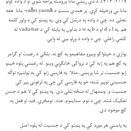
۲۰۰۷: ۴۰۴). د دې ريښې مانا وروسته پراخه شوې او د واده کولو
مانا يې ورخپله کړې. پر همدې بنسټ د vaδri.yaonā- مانا هغه
نجلۍ ده، چې د واده په درشل کې وي. په پښتو کې د ولور کلمه
هم په l د d او د b په w د بدلون په پايله کې د vadu-bar له
کلمې راغلې، چې د واده د وړلو بيې ته وايي.
يوازې د خپلواکو وييزو مفاهيمو په کچ نه، بلکې د رغښت او ګرامر
په کچ هم په ژبه کې د نرواکۍ ځانګړنې وينو. له رغښتي پلوه ځينو
ژبو جنسيت تر شا پرېښى، مثلا: په فارسي ژبو کې په ټولنيزه توګه
جنسيتي توپير شته؛ خو په فارسي کې چې په لرغوني پېر کې
جنسيت و، وسمهال له منځه تللى دى. په پښتو کې لا هم د جنس
تفکيک شته، چې د نوم، ستاينوم، عدد، نومځري، قيد او فعل په
کچ موجود دى.
په پاسني هر مورد کې په پښتو کې د جنسيت له پلوه اصل