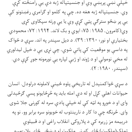
خپلې نښې پرېښې وي او جنسيتپاله ژبه دې يې رامنځته کړې
وي. جنسيتپاله ژبه هغه ده، چې په کلمو او ګرامري رغښتونو کې
يې پر ښځو سترګې پټې کړې وي يا يې ورته سپکاوى کړى
وي(کامرون، ۱۹۸۵: ۷۵؛ ايوي و بک لاند، ۱۹۹۴: ۷۲؛ محمودي
بختياري او نور؛ ۱۳۹۰: ۳۹). د ديل سپندر په اند، سړي د ځواک
په داسې يو موقعيت کې پاتې شوي، چې نړۍ يې د خپل ليدلوري
له مخې نومولې او د ژوند او ژبې لپاره يې نورمونه جوړ کړې دي.
(سپندر، ۱۹۸۰: ۲).
د سړي ځواکمنېدل له تاريخي پلوه ځينې لاملونه درلودل. انسان
حيوانات اهلي کړل او له دې امله بايد په څړځايونو پسې ګرځېدلى
واى او د خوړو په لټه کې له خپلې پادې سره له کورنۍ جلا شوى
واى. څرنګه چې دا کار د نارينتوب له خويونو سره برابر وو، نو په
درېيمه مز زريره کې د پلاروکۍ انقلاب راغى او د قبيلوي
تملک(ملکيت) ځاى کورني ملکيت او د ښځې ځاى پلار-مېړه