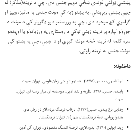
پښتنې ټولنې غوندې ښځې دويم جنس دى، چې د نرينه(مذکر) له
چپې پښتۍ زېږېدلې. په پښتو ژبه کې مونث جنس په مانيز، وييز او
ګرامري کچ موجود دى، چې په وروستيو دوو ډګرونو کې د مونث د
جوړولو لپاره پر نرينه ژبني توکي د روستاړي په ورزياتولو يا اوړونونو
سره کلمه له نرينه څخه مونثه کېږي او دا ښيي، چې په پښتو کې
مونث جنس له نرينه راوتى.
ماخذونه:
ابوالقاسمی، محسن (۱۳۷۵). دستور تاریخی زبان فارسی. تهران: سمت.
پاينده، حسين. ۱۳۹۸. نظريه و نقد ادبى: درسنامه اى ميان رشته اى. تهران:
سمت
رضایی باغ بیدی، حسین)۱۳۷۶). بازتاب فرهنگ مردسالار در زبان های
هندواروپایی. نامۀ فرهنگستان، شمارۀ ۹. تهران: فرهنگستان
رید، ایولین (۱۳۹۰). پدرسالاری. ترجمۀ افشنگ مقصودی. تهران: گل آذین.