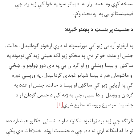
مسخه کړې وه. همدا راز له ادبياتو سره په خوا کې ژبه وه، چې
فيمينستانو يې په اړه بحث وکړ.
د جنسيت پر بنسټ د
پښتو
ځيرنه
:
په لرغونو آريايي ژبو کې مورفيمونه له درې اړخونو ګردانېدل: حالت،
جنس او عدد؛ خو تر دې په مخکو ژبو لکه هيتي ژبه کې نومونه په
ساکښ او بېسا ويشلي وو او ګردان يې په دې دوو ډولونو و. ښځې
او ماشومان هم د بېسا شيانو غوندې ګردانېدل. په ورپسې دوره
کې په آريايي ژبو کې ساکښ او بېسا د حالت، جنس او عدد په
ګردان واوښتل او دا ښيي، چې په ژبه کې د جنس ګردان او د
جنسيت موضوع وروسته مطرح شوې
[1]
.
څرنګه چې ژبه يوه ټولنيزه ښکارنده او د انساني افکارو هېنداره ده؛
نو دا له امکانه لرې نه ده، چې د جنسيت اړوند اختلافات دې پکې