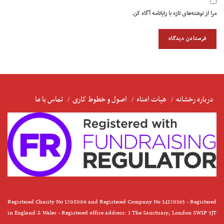
مرا از نوشته‌های تازه با رایانامه آگاه کن.
درباره رخشانه
هیات امناء
اصول و خطوط کاری
تماس با ما
Registered Charity No 1208006 and Registered Company No 14120163 - Registered
in England & Wales - Registered office address: 1 The Sanctuary, London SW1P 3JT