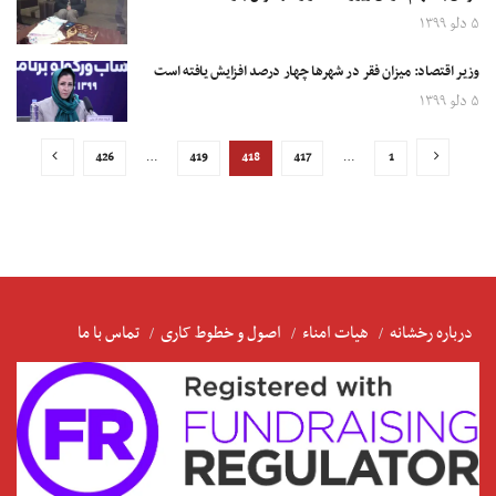
۵ دلو ۱۳۹۹
وزیر اقتصاد: میزان فقر در شهرها چهار درصد افزایش یافته است
۵ دلو ۱۳۹۹
426
…
419
418
417
…
1
درباره رخشانه
هیات امناء
اصول و خطوط کاری
تماس با ما