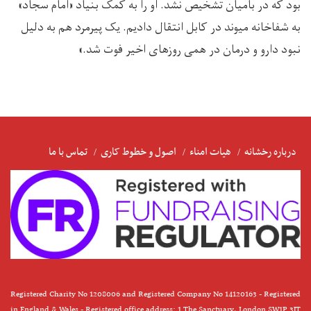
بود که در بامیان تشخیص نشد. او را به کمک بنیاد «امام سجاد»
به شفاخانه میوند در کابل انتقال دادیم. یک پیرمرد هم به دلیل
نبود دارو و درمان در همی روزهای اخیر فوت شد.»
درباره رخشانه
هیات امناء
اصول و خطوط کاری
تماس با ما
Registered Charity No 1208006 and Registered Company No 14120163 - Registered
in England & Wales - Registered office address: 1 The Sanctuary, London SW1P 3JT