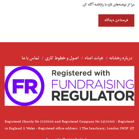
مرا از نوشته‌های تازه با رایانامه آگاه کن.
درباره رخشانه
هیات امناء
اصول و خطوط کاری
تماس با ما
Registered Charity No 1208006 and Registered Company No 14120163 - Registered
in England & Wales - Registered office address: 1 The Sanctuary, London SW1P 3JT