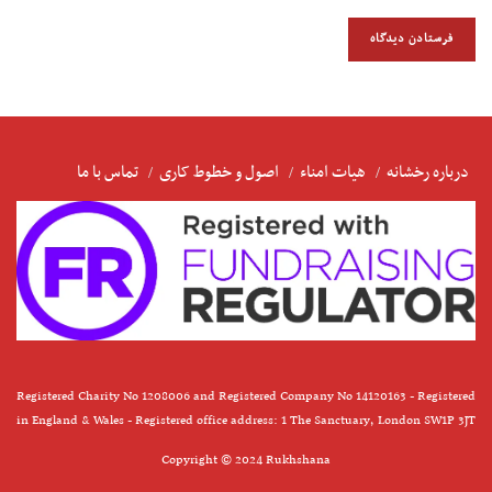
درباره رخشانه
هیات امناء
اصول و خطوط کاری
تماس با ما
Registered Charity No 1208006 and Registered Company No 14120163 - Registered
in England & Wales - Registered office address: 1 The Sanctuary, London SW1P 3JT
Copyright © 2024 Rukhshana