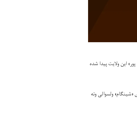
ور» این ولایت پیدا شده
کودک امروز (یک‌شنبه، ۲۷ ثور) در منطقه‌ی «شینگام» ولسوالی وته