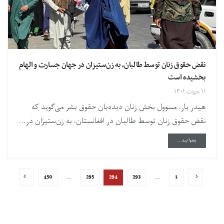
نقض حقوق زنان توسط طالبان، به زن‌ستیزان در جهان جسارت و الهام
بخشیده است
۱۱ حوت ۱۴۰۱
هیدر بار، مسوول بخش زنان دیده‌بان حقوق بشر می‌گوید که
نقض حقوق زنان توسط طالبان در افغانستان، به زن‌ستیزان در...
DETAILS
بخوانید...
450
…
295
294
293
…
1