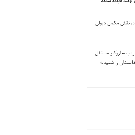
 پولند ناپدید شدند
ده، نقش مکمل دیوان
صویب سازوکار مستقل
انستان را شنید.»