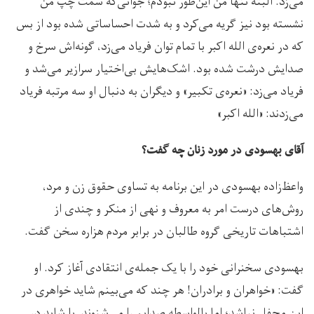
می‌زد. البته تنها من این‌طور نبودم؛ جوانی‌که سمت چپ من
نشسته بود نیز گریه می‌کرد و به شدت احساساتی شده بود از بس
که در نعره‌ی الله اکبر با تمام توان فریاد می‌زد، گونه‌اش سرخ و
صدایش درشت شده بود. اشک‌هایش بی‌اختیار سرازیر می‌شد و
فریاد می‌زد: «نعره‌ی تکبیر» و دیگران به دنبال او سه مرتبه فریاد
می‌زدند: «الله‌ اکبر»
آقای بهسودی در مورد زنان چه گفت؟
واعظ‌‌زاده بهسودی در این برنامه به تساوی حقوق زن و مرد،
روش‌های درست امر به معروف و نهی از منکر و چندی از
اشتباهات تاریخی گروه طالبان در برابر مردم هزاره سخن گفت.
بهسودی سخنرانی خود را با یک جمله‌ی انتقادی آغاز کرد. او
گفت: «خواهران و برادران! هر چند که می‌بینم شاید خواهری در
این محفل نباشد؛ اما بالواسطه صدایم را می‌شنوند. یا شاید در