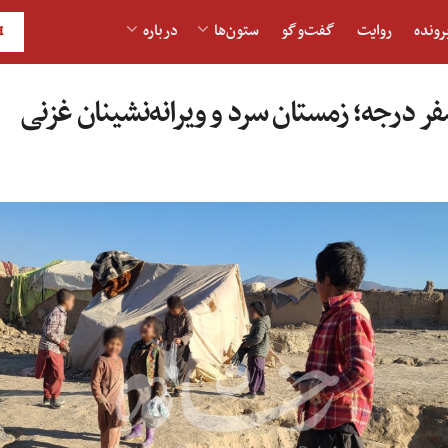
رونده
روایت
گفت‌و‎گو
ستون‌ها
درباره
H
فر درجه؛ زمستان سرد و ویرانه‌نشینان غزنی