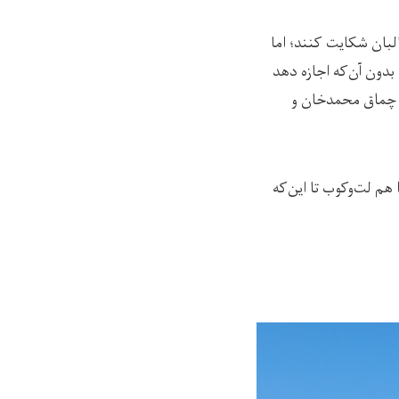
بان شکایت کنند؛ اما
بدون آن‌که اجازه دهد
و چماق محمدخان و
ر را هم لت‌وکوب تا این‌که