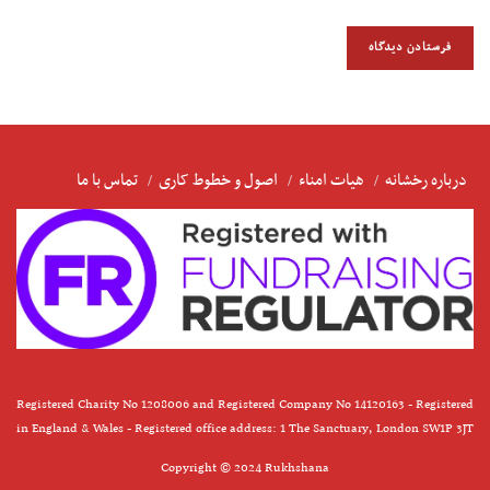
درباره رخشانه
هیات امناء
اصول و خطوط کاری
تماس با ما
Registered Charity No 1208006 and Registered Company No 14120163 - Registered
in England & Wales - Registered office address: 1 The Sanctuary, London SW1P 3JT
Copyright © 2024 Rukhshana