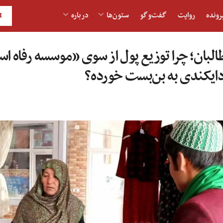
رونده
روایت
گفت‌و‎گو
ستون‌ها
درباره
H
البان؛ چرا توزیع پول از سوی «موسسه رفاه اس
دایکندی به بن‌بست خورده؟