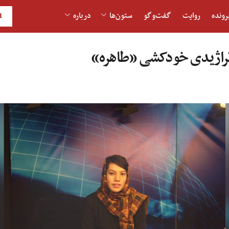
رونده
روایت
گفت‌و‎گو
ستون‌ها
درباره
H
تراژیدی خودکشی «طاهره»