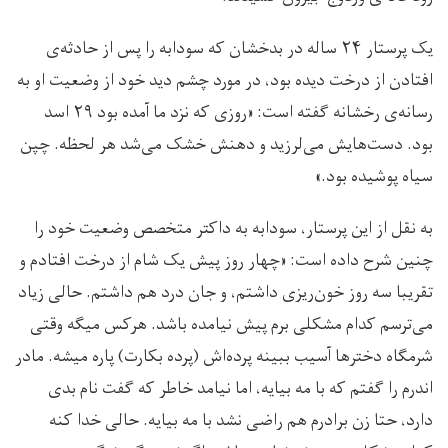
یک پرستار ۲۴ ساله در بدخشان که سودابه را پس از حادثه‌ی
افتادن از درخت دیده بود، در مورد چشم دید خود از وضعیت او به
رسانه‌ی رخشانه گفته است: «روزی که نزد ما آمده بود ۲۹ اسد
بود. دست‌هایش می‌لرزید و دهنش خشک می‌شد هر لحظه. چپن
سیاه پوشیده بود.»
به نقل از این پرستار، سودابه به داکتر متخصص وضعیت خود را
چنین شرح داده است: «چهار روز پیش یک شام از درخت افتادم و
تقریبا سه روز خون‌ریزی داشتم، و جان درد هم داشتم. حالی زیاد
می‌ترسم کدام مشکلی برم پیش نیامده باشد. هر‌کس میگه وقتی
شرمگاه دختر‌ها آسیب ببینه پرده‌ا‌‌ش (پرده بکارت) پاره میشه. مادر
اندرم را گفتم که با مه بیایه، اما نیامد خاطر که گفت نام بدی
دارد، حتا زن برادرم هم راضی نشد با مه بیایه. حالی خدا کنه