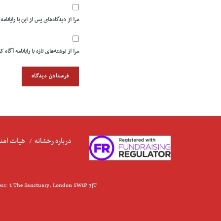
مرا از دیدگاه‌های پس از این با رایانامه
مرا از نوشته‌های تازه با رایانامه آگاه ک
درباره رخشانه
هیات امنا
ess: 1 The Sanctuary, London SW1P 3JT