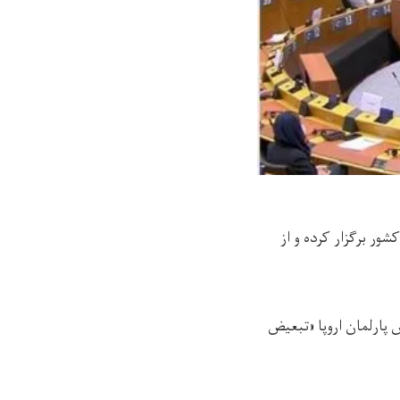
شور برگزار کرده و از
ا متزولا، رییس پارلمان اروپا «تبعیض