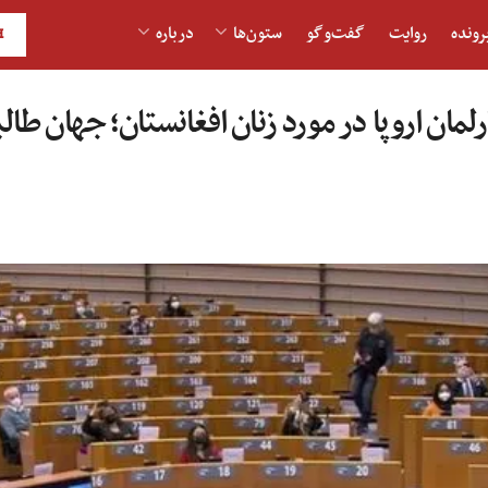
رونده
روایت
گفت‌و‎گو
ستون‌ها
درباره
H
مان اروپا در مورد زنان افغانستان؛ جهان طالب