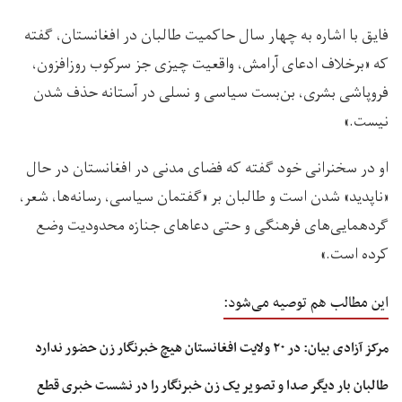
فایق با اشاره به چهار سال حاکمیت طالبان در افغانستان، گفته
که «برخلاف ادعاى آرامش، واقعيت چيزى جز سركوب روزافزون،
فروپاشى بشرى، بن‌بست سياسى و نسلى در آستانه حذف شدن
نيست.»
او در سخنرانی خود گفته که فضاى مدنى در افغانستان در حال
«ناپدید» شدن است و طالبان بر «گفتمان سياسى، رسانه‌ها، شعر،
گردهمایی‌های فرهنگى و حتى دعاهاى جنازه محدودیت وضع
کرده است.»
این مطالب هم توصیه می‌شود:
مرکز آزادی بیان: در ۲۰ ولایت افغانستان هیچ خبرنگار زن حضور ندارد
طالبان بار دیگر صدا و تصویر یک زن خبرنگار را در نشست خبری قطع