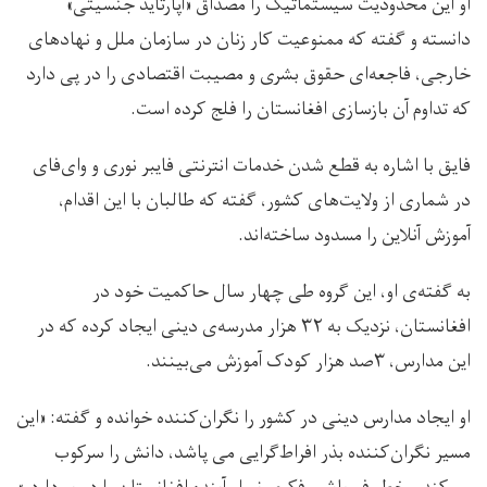
او این محدودیت سیستماتیک را مصداق «آپارتاید جنسیتی»
دانسته و گفته که ممنوعیت کار زنان در سازمان ملل و نهادهاى
خارجى، فاجعه‌ای حقوق بشرى و مصيبت اقتصادى را در پی دارد
که تداوم آن بازسازى افغانستان را فلج كرده است.
فایق با اشاره به قطع شدن خدمات انترنتی فایبر نوری و وای‌فای
در شماری از ولایت‌های کشور، گفته که طالبان با این اقدام،
آموزش آنلاين را مسدود ساخته‌اند.
به گفته‌ی او، این گروه طی چهار سال حاکمیت خود در
افغانستان، نزديک به ٣٢ هزار مدرسه‌ی دینی ايجاد كرده‌ كه در
اين مدارس‌، ۳صد هزار کودک آموزش می‌بینند.
او ايجاد مدارس دینی در کشور را نگران‌کننده خوانده و گفته: «اين
مسير نگران‌كننده بذر افراط‌گرايى می پاشد، دانش را سركوب