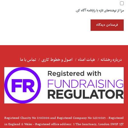
مرا از نوشته‌های تازه با رایانامه آگاه کن.
درباره رخشانه
هیات امناء
اصول و خطوط کاری
تماس با ما
Registered Charity No 1208006 and Registered Company No 14120163 - Registered
in England & Wales - Registered office address: 1 The Sanctuary, London SW1P 3JT