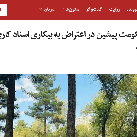
رونده
روایت
گفت‌و‎گو
ستون‌ها
درباره
H
مت پیشین در اعتراض به بیکاری اسناد کاری 