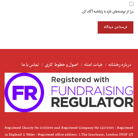
مرا از نوشته‌های تازه با رایانامه آگاه کن.
درباره رخشانه
هیات امناء
اصول و خطوط کاری
تماس با ما
Registered Charity No 1208006 and Registered Company No 14120163 - Registered
in England & Wales - Registered office address: 1 The Sanctuary, London SW1P 3JT