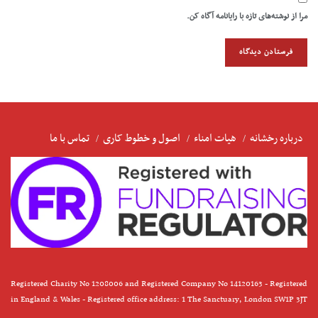
مرا از نوشته‌های تازه با رایانامه آگاه کن.
درباره رخشانه
هیات امناء
اصول و خطوط کاری
تماس با ما
Registered Charity No 1208006 and Registered Company No 14120163 - Registered
in England & Wales - Registered office address: 1 The Sanctuary, London SW1P 3JT