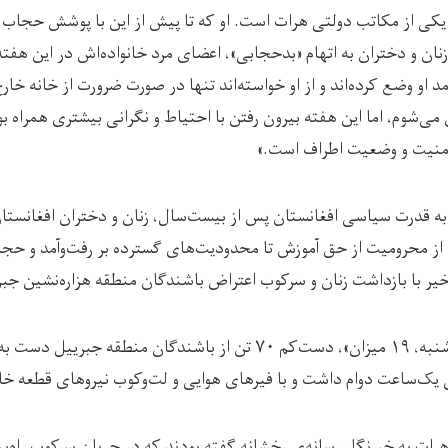
زگار در یکی از مکاتب دولتی هرات است. او که تا پیش از این با پوشش حج
نان و دختران به اتهام «بدحجابی»، اعضای مرد خانواده‌اش در این هفت
د او وضع کرده‌اند و از او خواسته‌اند تنها در صورت ضرورت از خانه خار
ن می‌شوم، اما این هفته بیرون رفتن با احتیاط و نگرانی بیشتری همراه بو
 امنیت و وضعیت اطراف است.»
 به قدرت سیاسی افغانستان پس از بیست‌سال، زنان و دختران افغانستا
ند؛ از محرومیت از حق آموزش تا محدودیت‌های گسترده بر رفت‌وآمد و حج
یر با بازداشت زنان و سرکوب اعتراض باشندگان منطقه هزاره‌نشین ج
در اعتراض اخیر روز «سه‌شنبه، ۱۹ میزان»، دست‌کم ۷۰ تن از باشندگان منطق
ی یک‌ساعت دوام داشت و با فیرهای هوایی و لت‌‌وکوب نیروهای قطعه 
رات به خبرنگار رسانه‌ی رخشانه گفته بودند که در جریان سرکوب راه‌پ