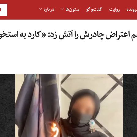
رونده
روایت
گفت‌و‎گو
ستون‌ها
درباره
H
 اعتراض چادرش را آتش زد: «کارد به استخو