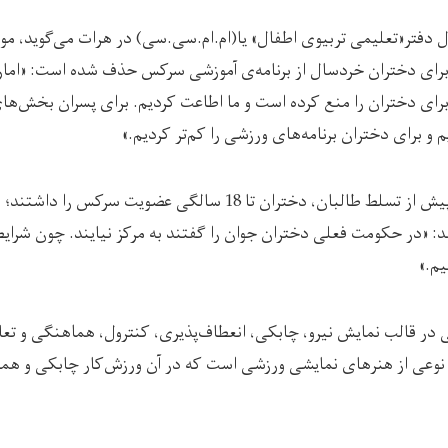
 دفتر«تعلیمی تربیو‌ی اطفال» یا(ام.ام.سی.سی) در هرات می‌گوید، موس
رای دختران خردسال از برنامه‌ی آموزشی سرکس حذف شده است: «اما
ای دختران را منع کرده است و ما اطاعت کردیم. برای پسران بخش‌های
و برای دختران برنامه‌های ورزشی را کم‌تر کردیم.»
آقای نوروزی گفته است، پیش از تسلط طالبان، دختران تا 18 سالگی عضویت
: «در حکومت فعلی دختران جوان را گفتند به مرکز نیایند. چون شرایط
م.»
ر قالب نمایش نیرو، چابکی، انعطاف‌پذیری، کنترول، هماهنگی و تع
نوعی از هنرهای نمایشی ورزشی است که در آن ورزش‌کار چابکی و هما