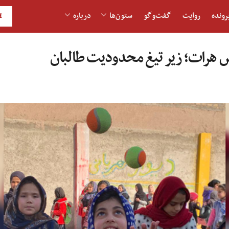
رونده
روایت
گفت‌و‎گو
ستون‌ها
درباره
H
 هرات؛ زیر تیغ محدودیت طالبان