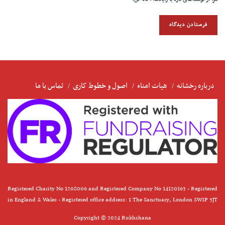
درباره رخشانه
هیات امناء
اصول و خطوط کاری
تماس با ما
Registered Charity No 1208006 and Registered Company No 14120163 - Registered
in England & Wales - Registered office address: 1 The Sanctuary, London SW1P 3JT
Copyright © 2024 Rukhshana